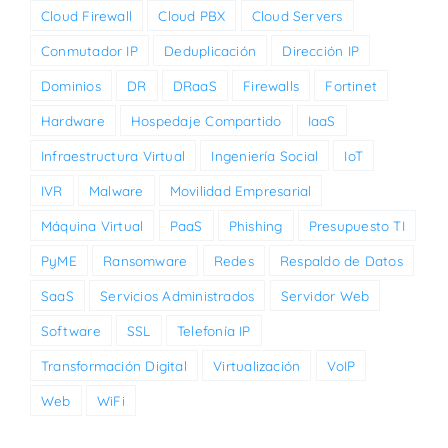
Cloud Firewall
Cloud PBX
Cloud Servers
Conmutador IP
Deduplicación
Dirección IP
Dominios
DR
DRaaS
Firewalls
Fortinet
Hardware
Hospedaje Compartido
IaaS
Infraestructura Virtual
Ingeniería Social
IoT
IVR
Malware
Movilidad Empresarial
Máquina Virtual
PaaS
Phishing
Presupuesto TI
PyME
Ransomware
Redes
Respaldo de Datos
SaaS
Servicios Administrados
Servidor Web
Software
SSL
Telefonía IP
Transformación Digital
Virtualización
VoIP
Web
WiFi