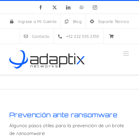
Skip
Facebook
X
LinkedIn
WhatsApp
Instagram
to
content
Ingrese a Mi Cuenta
Blog
Soporte Técnico
Contacto
+52 222 555 2355
Prevención ante ransomware
Algunos pasos útiles para la prevención de un brote
de
ransomware
: