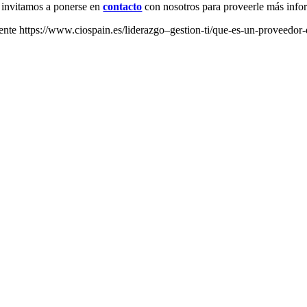
 invitamos a ponerse en
contacto
con nosotros para proveerle más info
ente https://www.ciospain.es/liderazgo–gestion-ti/que-es-un-proveedor-d