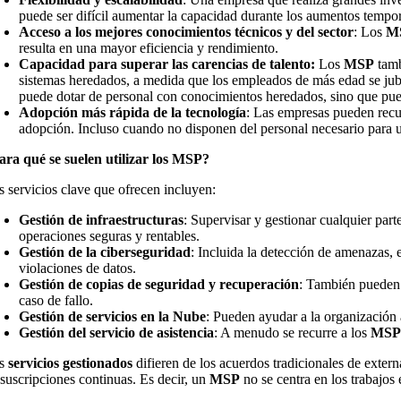
puede ser difícil aumentar la capacidad durante los aumentos tempora
Acceso a los mejores conocimientos técnicos y del sector
: Los
M
resulta en una mayor eficiencia y rendimiento.
Capacidad para superar las carencias de talento:
Los
MSP
tamb
sistemas heredados, a medida que los empleados de más edad se jubi
puede dotar de personal con conocimientos heredados, sino que pued
Adopción más rápida de la tecnología
: Las empresas pueden recur
adopción. Incluso cuando no disponen del personal necesario para ut
ara qué se suelen utilizar los
MSP
?
s servicios clave que ofrecen incluyen:
Gestión de infraestructuras
: Supervisar y gestionar cualquier part
operaciones seguras y rentables.
Gestión de la ciberseguridad
: Incluida la detección de amenazas, e
violaciones de datos.
Gestión de copias de seguridad y recuperación
: También pueden 
caso de fallo.
Gestión de servicios en la Nube
: Pueden ayudar a la organización a
Gestión del servicio de asistencia
: A menudo se recurre a los
MS
os
servicios gestionados
difieren de los acuerdos tradicionales de extern
 suscripciones continuas. Es decir, un
MSP
no se centra en los trabajos 