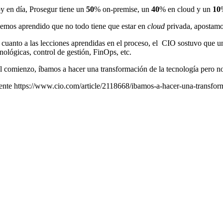
y en día, Prosegur tiene un
50
% on-premise, un
40
% en cloud y un
10
emos aprendido que no todo tiene que estar en
cloud
privada, apostamo
 cuanto a las lecciones aprendidas en el proceso, el CIO sostuvo que u
nológicas, control de gestión, FinOps, etc.
l comienzo, íbamos a hacer una transformación de la tecnología pero 
ente https://www.cio.com/article/2118668/ibamos-a-hacer-una-transfo