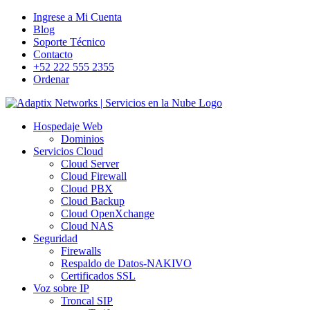
Skip
Facebook
X
LinkedIn
WhatsApp
Instagram
Ingrese a Mi Cuenta
to
Blog
content
Soporte Técnico
Contacto
+52 222 555 2355
Ordenar
Hospedaje Web
Dominios
Servicios Cloud
Cloud Server
Cloud Firewall
Cloud PBX
Cloud Backup
Cloud OpenXchange
Cloud NAS
Seguridad
Firewalls
Respaldo de Datos-NAKIVO
Certificados SSL
Voz sobre IP
Troncal SIP