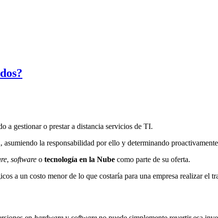
ados?
do a gestionar o prestar a distancia servicios de TI.
d, asumiendo la responsabilidad por ello y determinando proactivamente 
re
,
software
o
tecnología en la Nube
como parte de su oferta.
icos a un costo menor de lo que costaría para una empresa realizar el t
ersiones en
hardware
y
software
no puede simplemente revertir esa inv