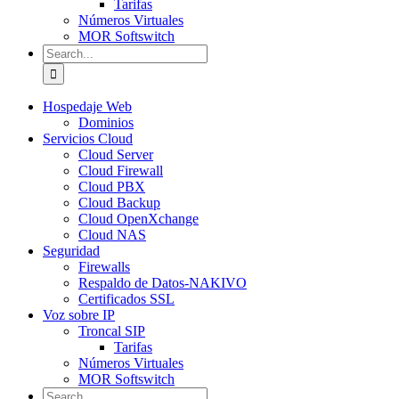
Tarifas
Números Virtuales
MOR Softswitch
Search
for:
Hospedaje Web
Dominios
Servicios Cloud
Cloud Server
Cloud Firewall
Cloud PBX
Cloud Backup
Cloud OpenXchange
Cloud NAS
Seguridad
Firewalls
Respaldo de Datos-NAKIVO
Certificados SSL
Voz sobre IP
Troncal SIP
Tarifas
Números Virtuales
MOR Softswitch
Search