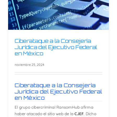
Ciberataque a la Consejería
Jurídica del Ejecutivo Federal
en México
Ciberataque a la Consejería
noviembre 25, 2024
Jurídica del Ejecutivo Federal
en México
Ciberataque a la Consejería
Jurídica del Ejecutivo Federal
en México
El grupo cibercriminal RansomHub afirma
haber atacado el sitio web de la
CJEF
. Dicho