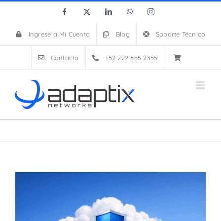
Skip
Facebook
X
LinkedIn
WhatsApp
Instagram
to
content
Ingrese a Mi Cuenta
Blog
Soporte Técnico
Contacto
+52 222 555 2355