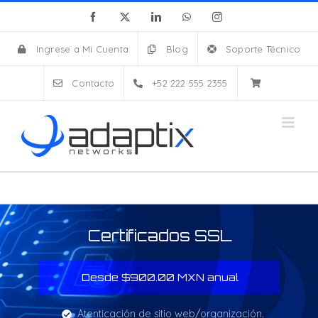
Skip
Facebook
X
LinkedIn
WhatsApp
Instagram
to
content
Ingrese a Mi Cuenta
Blog
Soporte Técnico
Contacto
+52 222 555 2355
Certificados SSL
Desde $900.00 MXN anual
Atenticación de sitio web/organización.