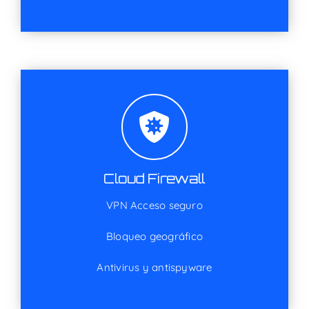
Cloud Firewall
VPN Acceso seguro
Bloqueo geográfico
Antivirus y antispyware