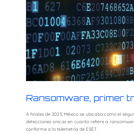
Ransomware, primer t
A finales de 2023, México se ubicaba como el segu
detecciones únicas en cuanto refiere a
ransomwar
conforme a la telemetría de ESET.