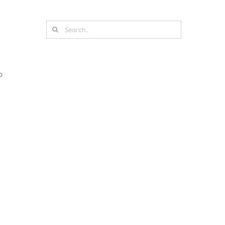
Search
for:
o
a