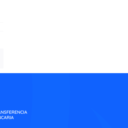
/
inkedIn