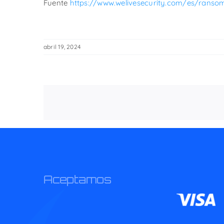
Fuente
https://www.welivesecurity.com/es/rans
abril 19, 2024
Aceptamos