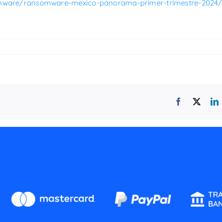
omware/ransomware-mexico-panorama-primer-trimestre-2024
Facebook
X
L