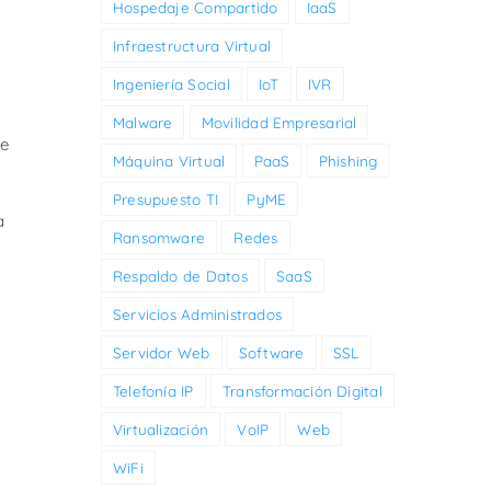
Hospedaje Compartido
IaaS
Infraestructura Virtual
Ingeniería Social
IoT
IVR
Malware
Movilidad Empresarial
de
Máquina Virtual
PaaS
Phishing
Presupuesto TI
PyME
a
Ransomware
Redes
Respaldo de Datos
SaaS
Servicios Administrados
Servidor Web
Software
SSL
Telefonía IP
Transformación Digital
Virtualización
VoIP
Web
WiFi