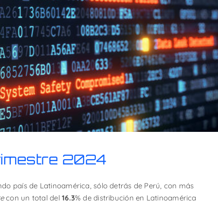
rimestre 2024
ndo país de Latinoamérica, sólo detrás de Perú, con más
e
con un total del
16.3
% de distribución en Latinoamérica