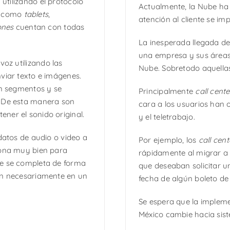
) utilizando el protocolo
Actualmente, la Nube ha 
s, como
tablets
,
atención al cliente se im
ones
cuentan con todas
La inesperada llegada d
una empresa y sus áreas 
voz utilizando las
Nube. Sobretodo aquellas
viar texto e imágenes.
en segmentos y se
Principalmente
call cente
. De esta manera son
cara a los usuarios han 
ner el sonido original.
y el teletrabajo.
datos de audio o video a
Por ejemplo, los
call cent
iona muy bien para
rápidamente al migrar a 
te se completa de forma
que deseaban solicitar u
an necesariamente en un
fecha de algún boleto de
Se espera que la impleme
México cambie hacia si