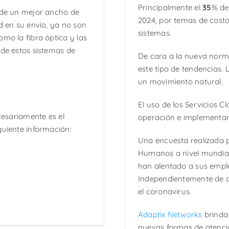
Principalmente el
35
% de
n de un mejor ancho de
2024, por temas de costo 
d en su envío, ya no son
sistemas.
omo la fibra óptica y las
 de estos sistemas de
De cara a la nueva norm
este tipo de tendencias
un movimiento natural.
El uso de los Servicios C
ecesariamente es el
operación e implementar a
iguiente información:
Una encuesta realizada p
Humanos a nivel mundial
han alentado a sus empl
Independientemente de q
el coronavirus.
Adaptix Networks
brinda 
nuevas formas de atenció