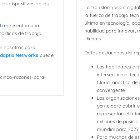
los dispositivos de los
La transformación digita
la fuerza de trabajo téc
último en tecnología, o
d
representan una
habilidad para innovar, m
olíticas de trabajo.
clientes.
n nosotros para
Datos destacados del rep
daptix Networks
puede
Las habilidades alt
intersecciones tec
cinco-razones-para-
Cloud, analítica de 
convergente.
Las organizaciones
gente para cubrir e
representan el futu
millones de posicio
mundial para 2027.
Para muchos de es