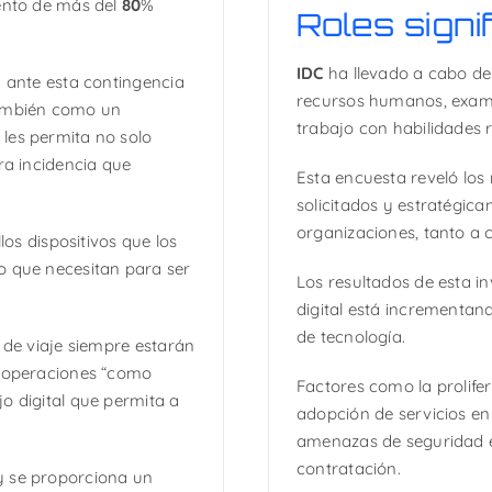
mento de más del
80
%
Roles signi
IDC
ha llevado a cabo de
a ante esta contingencia
recursos humanos, exami
también como un
trabajo con habilidades r
les permita no solo
ra incidencia que
Esta encuesta reveló los 
solicitados y estratégic
organizaciones, tanto a 
los dispositivos que los
o que necesitan para ser
Los resultados de esta i
digital está incrementan
de tecnología.
 de viaje siempre estarán
s operaciones “como
Factores como la prolifer
o digital que permita a
adopción de servicios en
amenazas de seguridad e
contratación.
y se proporciona un