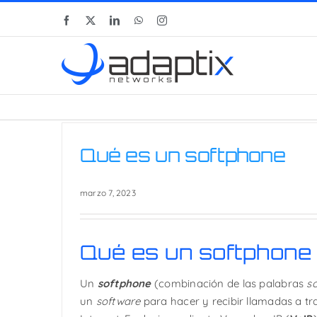
Skip
Facebook
X
LinkedIn
WhatsApp
Instagram
to
content
Qué es un softphone
marzo 7, 2023
Qué es un softphone
Un
softphone
(combinación de las palabras
s
un
software
para hacer y recibir llamadas a t