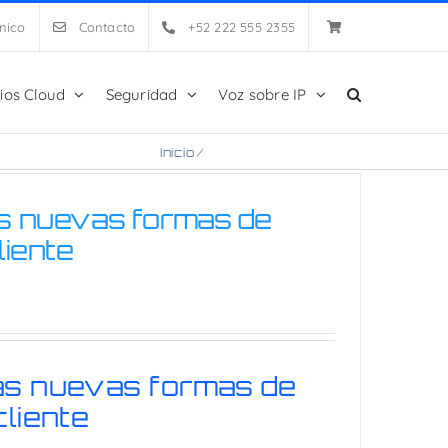
nico
Contacto
+52 222 555 2355
cios Cloud
Seguridad
Voz sobre IP
Inicio
/
Infraestructura Virtual
as nuevas formas de
liente
as nuevas formas de
cliente