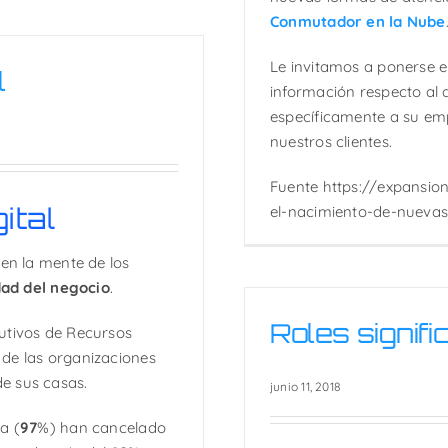
Conmutador en la Nube
Le invitamos a ponerse 
l
información respecto al
específicamente a su emp
nuestros clientes.
Fuente https://expansi
ital
el-nacimiento-de-nuevas
 en la mente de los
dad del negocio
.
Roles signifi
utivos de Recursos
 de las organizaciones
e sus casas.
junio 11, 2018
a (
97
%) han cancelado