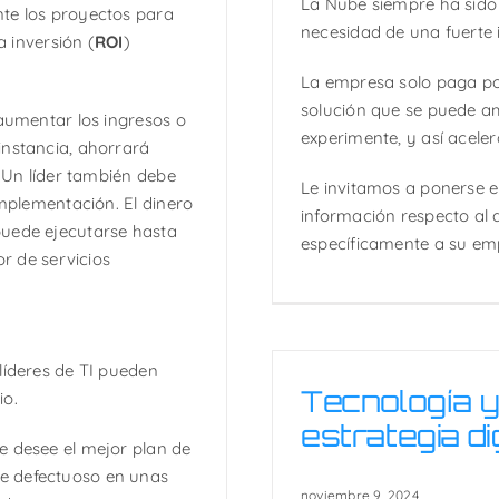
La Nube siempre ha sido 
te los proyectos para
necesidad de una fuerte in
a inversión (
ROI
)
La empresa solo paga por
solución que se puede am
 aumentar los ingresos o
experimente, y así aceler
instancia, ahorrará
. Un líder también debe
Le invitamos a ponerse 
implementación. El dinero
información respecto al
puede ejecutarse hasta
específicamente a su em
or de servicios
líderes de TI pueden
Tecnología y 
io.
estrategia di
e desee el mejor plan de
e defectuoso en unas
noviembre 9, 2024