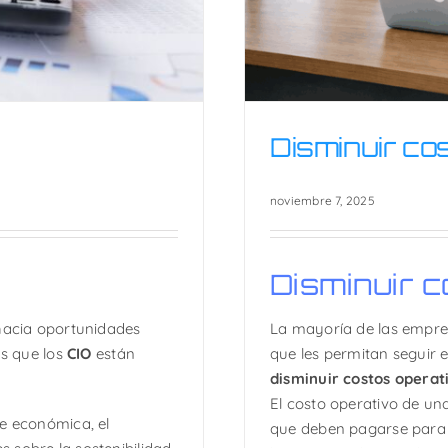
Disminuir co
noviembre 7, 2025
Disminuir c
e TI
Disminu
 hacia oportunidades
La mayoría de las empre
as que los
CIO
están
que les permitan seguir 
disminuir costos operat
El costo operativo de un
re económica, el
que deben pagarse para 