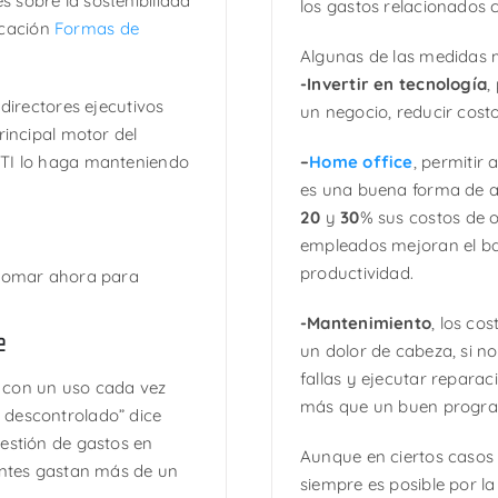
 sobre la sostenibilidad
los gastos relacionados 
licación
Formas de
Algunas de las medidas 
-Invertir en tecnología
,
 directores ejecutivos
un negocio, reducir costo
rincipal motor del
 TI lo haga manteniendo
–
Home office
, permitir
es una buena forma de a
20
y
30
% sus costos de o
empleados mejoran el bal
productividad.
 tomar ahora para
-Mantenimiento
, los co
e
un dolor de cabeza, si no
fallas y ejecutar reparac
 con un uso cada vez
más que un buen progra
 descontrolado” dice
estión de gastos en
Aunque en ciertos casos 
ientes gastan más de un
siempre es posible por l