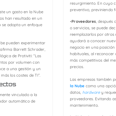
resurgimiento. En cuyo c
preventivo, previniendo 
ste un gasto en la Nube
os han resultado en un
-Proveedores
, después 
 se adopta un enfoque
o servicios, se puede dec
reemplazarlos por otros 
ayudará a conocer nueva
ube pueden experimentar
negocio en una posición 
afirma Barrett Schrader,
habituales, al reconocer
ógica de Protiviti: “Las
más competitivos del me
ntos por volumen con
precios.
ce a una gestión y un
más los costes de TI”.
Las empresas también pu
yectos
la Nube
como una opción.
datos,
hardware
y requer
amente vinculado a la
proveedores. Evitando as
ador automático de
mantenimiento.