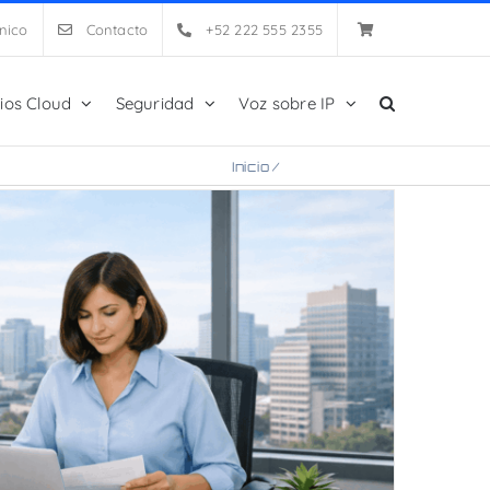
nico
Contacto
+52 222 555 2355
cios Cloud
Seguridad
Voz sobre IP
Inicio
/
Presupuesto TI