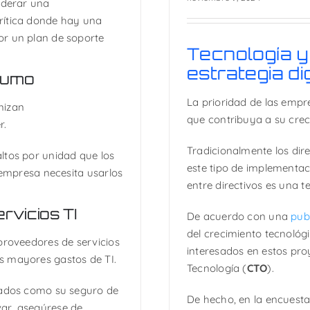
iderar una
rítica donde hay una
or un plan de soporte
Tecnología y 
estrategia dig
sumo
La prioridad de las empre
mizan
que contribuya a su crec
r.
Tradicionalmente los dire
ltos por unidad que los
este tipo de implementac
 empresa necesita usarlos
entre directivos es una 
rvicios TI
De acuerdo con una
publ
del crecimiento tecnológi
proveedores de servicios
interesados en estos pro
s mayores gastos de TI.
Tecnología (
CTO
).
atados como su seguro de
De hecho, en la encuest
ar, asegúrese de