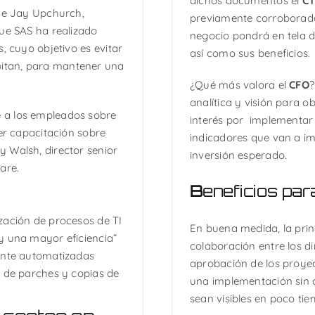
dichos documentos el
C
ice Jay Upchurch,
previamente corroborada
que SAS ha realizado
negocio pondrá en tela de
, cuyo objetivo es evitar
así como sus beneficios.
itan, para mantener una
¿Qué más valora el
CFO
?
analítica y visión para 
 a los empleados sobre
interés por implementar 
cer capacitación sobre
indicadores que van a im
 Walsh, director senior
inversión esperado.
are.
B
eneficios par
zación de procesos de TI
En buena medida, la princ
y una mayor eficiencia”
colaboración entre los di
mente automatizadas
aprobación de los proye
n de parches y copias de
una implementación sin 
sean visibles en poco ti