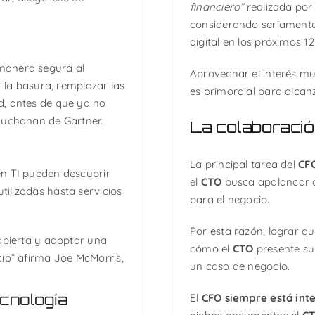
financiero”
realizada por 
considerando seriamente
digital en los próximos 1
manera segura al
Aprovechar el interés m
r la basura, remplazar las
es primordial para alcan
d, antes de que ya no
Buchanan de Gartner.
La colaboració
La principal tarea del
CF
en TI pueden descubrir
el
CTO
busca apalancar co
tilizadas hasta servicios
para el negocio.
Por esta razón, lograr q
abierta y adoptar una
cómo el
CTO
presente su 
cio” afirma Joe McMorris,
un caso de negocio.
ecnología
El
CFO siempre está int