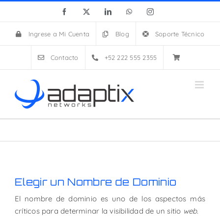
Skip
Facebook
X
LinkedIn
WhatsApp
Instagram
to
content
Ingrese a Mi Cuenta
Blog
Soporte Técnico
Contacto
+52 222 555 2355
Elegir un Nombre de Dominio
El nombre de dominio es uno de los aspectos más
críticos para determinar la visibilidad de un sitio
web
.