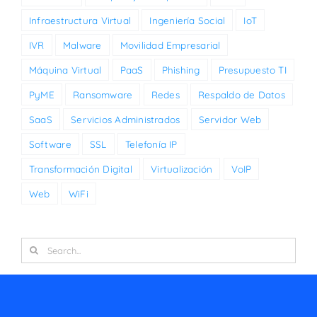
Infraestructura Virtual
Ingeniería Social
IoT
IVR
Malware
Movilidad Empresarial
Máquina Virtual
PaaS
Phishing
Presupuesto TI
PyME
Ransomware
Redes
Respaldo de Datos
SaaS
Servicios Administrados
Servidor Web
Software
SSL
Telefonía IP
Transformación Digital
Virtualización
VoIP
Web
WiFi
Search
for: