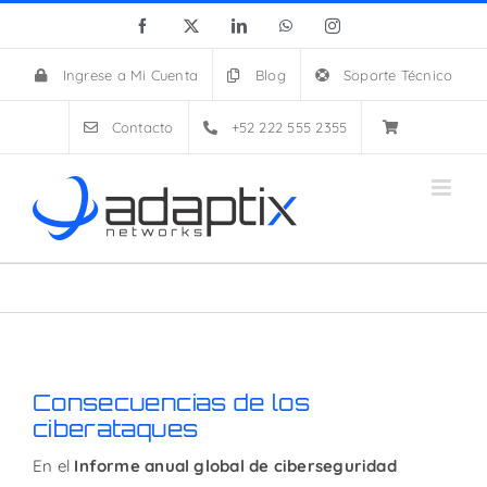
Skip
Facebook
X
LinkedIn
WhatsApp
Instagram
to
content
Ingrese a Mi Cuenta
Blog
Soporte Técnico
Contacto
+52 222 555 2355
Consecuencias de los
ciberataques
En el
Informe anual global de ciberseguridad