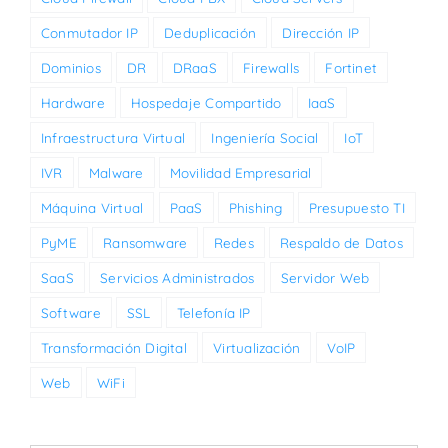
Conmutador IP
Deduplicación
Dirección IP
Dominios
DR
DRaaS
Firewalls
Fortinet
Hardware
Hospedaje Compartido
IaaS
Infraestructura Virtual
Ingeniería Social
IoT
IVR
Malware
Movilidad Empresarial
Máquina Virtual
PaaS
Phishing
Presupuesto TI
PyME
Ransomware
Redes
Respaldo de Datos
SaaS
Servicios Administrados
Servidor Web
Software
SSL
Telefonía IP
Transformación Digital
Virtualización
VoIP
Web
WiFi