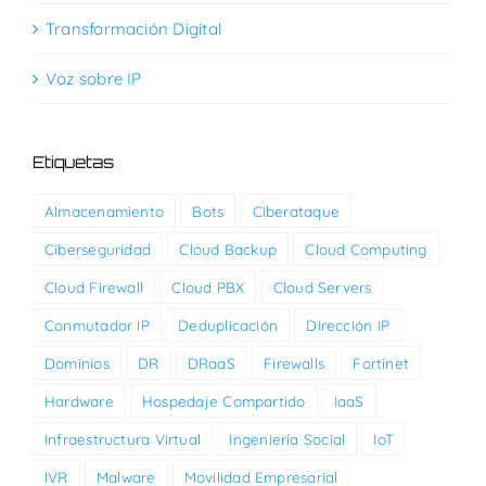
Transformación Digital
Voz sobre IP
Etiquetas
Almacenamiento
Bots
Ciberataque
Ciberseguridad
Cloud Backup
Cloud Computing
Cloud Firewall
Cloud PBX
Cloud Servers
Conmutador IP
Deduplicación
Dirección IP
Dominios
DR
DRaaS
Firewalls
Fortinet
Hardware
Hospedaje Compartido
IaaS
Infraestructura Virtual
Ingeniería Social
IoT
IVR
Malware
Movilidad Empresarial