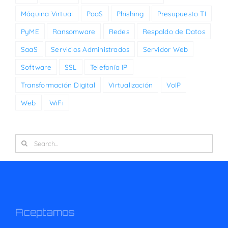
Máquina Virtual
PaaS
Phishing
Presupuesto TI
PyME
Ransomware
Redes
Respaldo de Datos
SaaS
Servicios Administrados
Servidor Web
Software
SSL
Telefonía IP
Transformación Digital
Virtualización
VoIP
Web
WiFi
Search
for:
Aceptamos