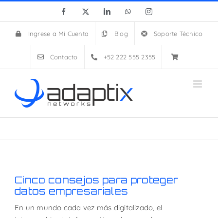
Skip
Facebook
X
LinkedIn
WhatsApp
Instagram
to
content
Ingrese a Mi Cuenta
Blog
Soporte Técnico
Contacto
+52 222 555 2355
Cinco consejos para proteger
datos empresariales
En un mundo cada vez más digitalizado, el