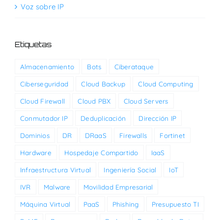
Voz sobre IP
Etiquetas
Almacenamiento
Bots
Ciberataque
Ciberseguridad
Cloud Backup
Cloud Computing
Cloud Firewall
Cloud PBX
Cloud Servers
Conmutador IP
Deduplicación
Dirección IP
Dominios
DR
DRaaS
Firewalls
Fortinet
Hardware
Hospedaje Compartido
IaaS
Infraestructura Virtual
Ingeniería Social
IoT
IVR
Malware
Movilidad Empresarial
Máquina Virtual
PaaS
Phishing
Presupuesto TI