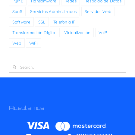
PyME
Ransomware
Redes
Respaldo de Datos
SaaS
Servicios Administrados
Servidor Web
Software
SSL
Telefonía IP
Transformación Digital
Virtualización
VoIP
Web
WiFi
Search
for:
Aceptamos