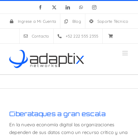
Skip
Facebook
X
LinkedIn
WhatsApp
Instagram
to
content
Ingrese a Mi Cuenta
Blog
Soporte Técnico
Contacto
+52 222 555 2355
Ciberataques a gran escala
En la nueva economía digital las organizaciones
dependen de sus datos como un recurso crítico y una