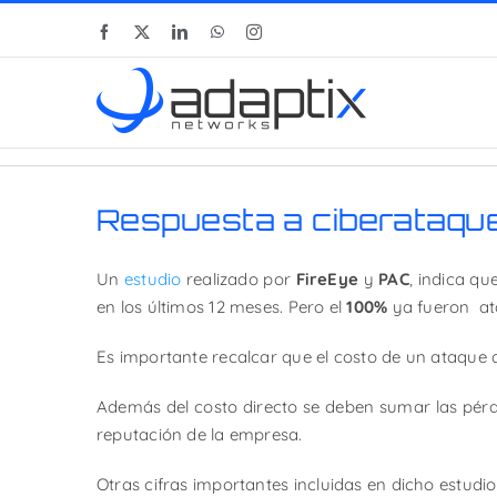
Skip
Facebook
X
LinkedIn
WhatsApp
Instagram
to
content
Respuesta a ciberataqu
Un
estudio
realizado por
FireEye
y
PAC
, indica qu
en los últimos 12 meses. Pero el
100%
ya fueron at
Es importante recalcar que el costo de un ataque 
Además del costo directo se deben sumar las pérdi
reputación de la empresa.
Otras cifras importantes incluidas en dicho estudi