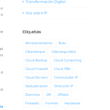
Transformación Digital
un
Voz sobre IP
 o
te
Etiquetas
Almacenamiento
Bots
el
Ciberataque
Ciberseguridad
os
Cloud Backup
Cloud Computing
Cloud Firewall
Cloud PBX
 a
Cloud Servers
Conmutador IP
Deduplicación
Dirección IP
sa
Dominios
DR
DRaaS
Firewalls
Fortinet
Hardware
ix