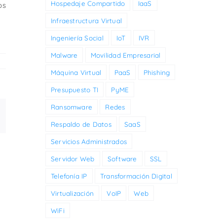
Hospedaje Compartido
IaaS
os
Infraestructura Virtual
Ingeniería Social
IoT
IVR
Malware
Movilidad Empresarial
Máquina Virtual
PaaS
Phishing
Presupuesto TI
PyME
Ransomware
Redes
inkedIn
Respaldo de Datos
SaaS
Servicios Administrados
Servidor Web
Software
SSL
Telefonía IP
Transformación Digital
Virtualización
VoIP
Web
WiFi