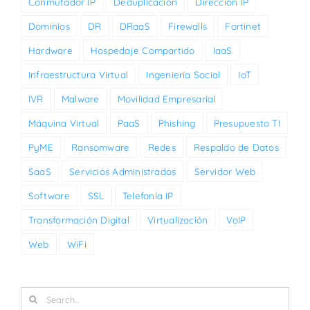
Conmutador IP
Deduplicación
Dirección IP
Dominios
DR
DRaaS
Firewalls
Fortinet
Hardware
Hospedaje Compartido
IaaS
Infraestructura Virtual
Ingeniería Social
IoT
IVR
Malware
Movilidad Empresarial
Máquina Virtual
PaaS
Phishing
Presupuesto TI
PyME
Ransomware
Redes
Respaldo de Datos
SaaS
Servicios Administrados
Servidor Web
Software
SSL
Telefonía IP
Transformación Digital
Virtualización
VoIP
Web
WiFi
Search