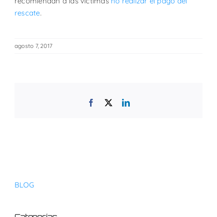
recomiendan a las víctimas
no realizar el pago del
rescate
.
agosto 7, 2017
Facebook
X
LinkedIn
BLOG
Categorías