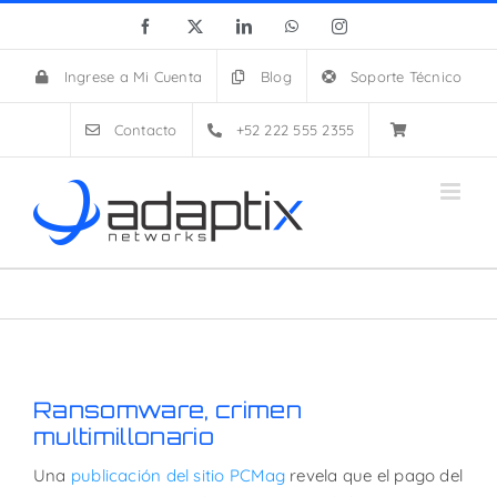
Skip
Facebook
X
LinkedIn
WhatsApp
Instagram
to
content
Ingrese a Mi Cuenta
Blog
Soporte Técnico
Contacto
+52 222 555 2355
Ransomware, crimen
multimillonario
Una
publicación del sitio PCMag
revela que el pago del