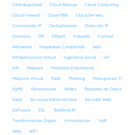
Ciberseguridad
Cloud Backup
Cloud Computing
Cloud Firewall
Cloud PBX
Cloud Servers
Conmutador IP
Deduplicación
Dirección IP
Dominios
DR
DRaaS
Firewalls
Fortinet
Hardware
Hospedaje Compartido
IaaS
Infraestructura Virtual
Ingeniería Social
IoT
IVR
Malware
Movilidad Empresarial
Máquina Virtual
PaaS
Phishing
Presupuesto TI
PyME
Ransomware
Redes
Respaldo de Datos
SaaS
Servicios Administrados
Servidor Web
Software
SSL
Telefonía IP
Transformación Digital
Virtualización
VoIP
Web
WiFi