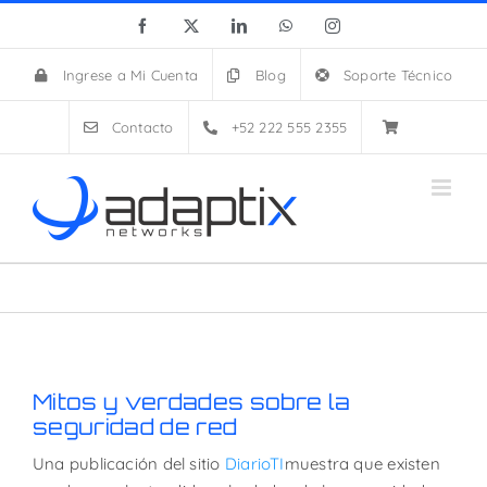
Skip
Facebook
X
LinkedIn
WhatsApp
Instagram
to
content
Ingrese a Mi Cuenta
Blog
Soporte Técnico
Contacto
+52 222 555 2355
Mitos y verdades sobre la
seguridad de red
Una publicación del sitio
DiarioTI
muestra que existen