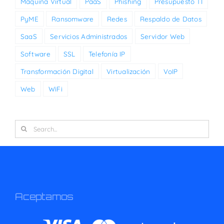
Máquina Virtual
PaaS
Phishing
Presupuesto TI
PyME
Ransomware
Redes
Respaldo de Datos
SaaS
Servicios Administrados
Servidor Web
Software
SSL
Telefonía IP
Transformación Digital
Virtualización
VoIP
Web
WiFi
Search
for:
Aceptamos