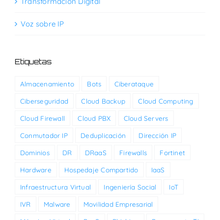
Transformación Digital
Voz sobre IP
Etiquetas
Almacenamiento
Bots
Ciberataque
Ciberseguridad
Cloud Backup
Cloud Computing
Cloud Firewall
Cloud PBX
Cloud Servers
Conmutador IP
Deduplicación
Dirección IP
Dominios
DR
DRaaS
Firewalls
Fortinet
Hardware
Hospedaje Compartido
IaaS
Infraestructura Virtual
Ingeniería Social
IoT
IVR
Malware
Movilidad Empresarial