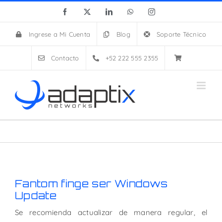
Skip
Facebook
X
LinkedIn
WhatsApp
Instagram
to
content
Ingrese a Mi Cuenta
Blog
Soporte Técnico
Contacto
+52 222 555 2355
Fantom finge ser Windows
Update
Se recomienda actualizar de manera regular, el