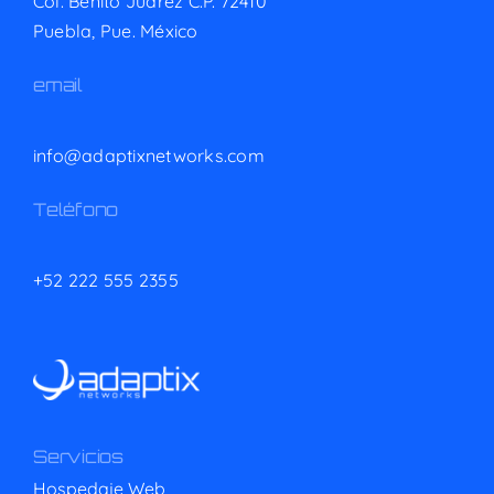
Col. Benito Juárez C.P. 72410
Puebla, Pue. México
email
info@adaptixnetworks.com
Teléfono
+52 222 555 2355
Servicios
Hospedaje Web