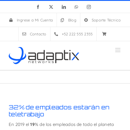
Skip
Facebook
X
LinkedIn
WhatsApp
Instagram
to
content
Ingrese a Mi Cuenta
Blog
Soporte Técnico
Contacto
+52 222 555 2355
32% de empleados estarán en
teletrabajo
En 2019 el
19
% de los empleados de todo el planeta