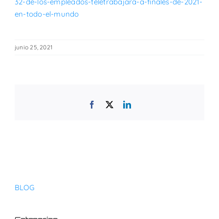
32-de-los-empleados-teletrabajara-a-finales-de-2021-
en-todo-el-mundo
junio 25, 2021
Facebook
X
LinkedIn
BLOG