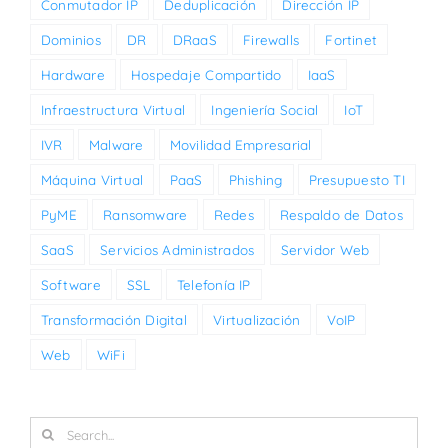
Conmutador IP
Deduplicación
Dirección IP
Dominios
DR
DRaaS
Firewalls
Fortinet
Hardware
Hospedaje Compartido
IaaS
Infraestructura Virtual
Ingeniería Social
IoT
IVR
Malware
Movilidad Empresarial
Máquina Virtual
PaaS
Phishing
Presupuesto TI
PyME
Ransomware
Redes
Respaldo de Datos
SaaS
Servicios Administrados
Servidor Web
Software
SSL
Telefonía IP
Transformación Digital
Virtualización
VoIP
Web
WiFi
Search