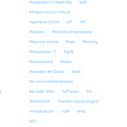
Hospedaje Compartido
IaaS
Infraestructura Virtual
Ingeniería Social
IoT
IVR
Malware
Movilidad Empresarial
Máquina Virtual
PaaS
Phishing
Presupuesto TI
PyME
Ransomware
Redes
Respaldo de Datos
SaaS
Servicios Administrados
s
Servidor Web
Software
SSL
Telefonía IP
Transformación Digital
Virtualización
VoIP
Web
WiFi