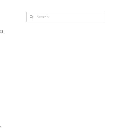
Search
for:
os
.