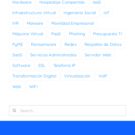
Hardware
Hospedaje Compartido
IaaS
Infraestructura Virtual
Ingeniería Social
IoT
IVR
Malware
Movilidad Empresarial
Máquina Virtual
PaaS
Phishing
Presupuesto TI
PyME
Ransomware
Redes
Respaldo de Datos
SaaS
Servicios Administrados
Servidor Web
Software
SSL
Telefonía IP
Transformación Digital
Virtualización
VoIP
Web
WiFi
Search
for: