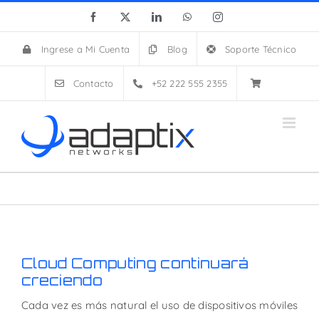
Skip
Facebook
X
LinkedIn
WhatsApp
Instagram
to
content
Ingrese a Mi Cuenta
Blog
Soporte Técnico
Contacto
+52 222 555 2355
Cloud Computing continuará
creciendo
Cada vez es más natural el uso de dispositivos móviles