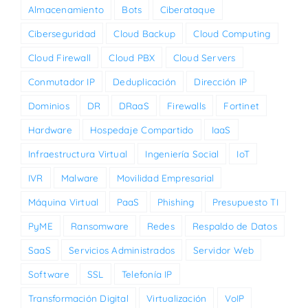
Almacenamiento
Bots
Ciberataque
Ciberseguridad
Cloud Backup
Cloud Computing
Cloud Firewall
Cloud PBX
Cloud Servers
Conmutador IP
Deduplicación
Dirección IP
Dominios
DR
DRaaS
Firewalls
Fortinet
Hardware
Hospedaje Compartido
IaaS
Infraestructura Virtual
Ingeniería Social
IoT
IVR
Malware
Movilidad Empresarial
Máquina Virtual
PaaS
Phishing
Presupuesto TI
PyME
Ransomware
Redes
Respaldo de Datos
SaaS
Servicios Administrados
Servidor Web
Software
SSL
Telefonía IP
Transformación Digital
Virtualización
VoIP