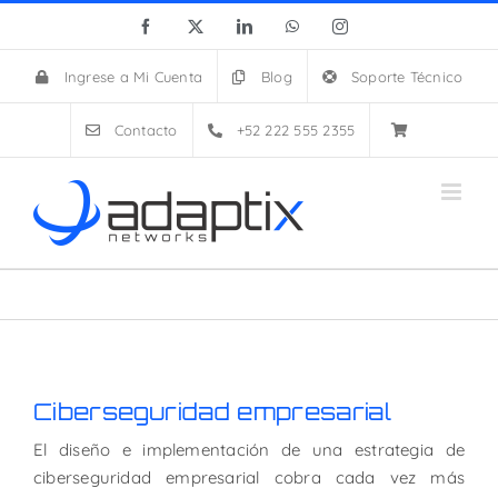
Skip
Facebook
X
LinkedIn
WhatsApp
Instagram
to
content
Ingrese a Mi Cuenta
Blog
Soporte Técnico
Contacto
+52 222 555 2355
Ciberseguridad empresarial
El diseño e implementación de una estrategia de
ciberseguridad empresarial cobra cada vez más