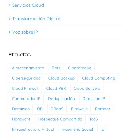
Servicios Cloud
Transformación Digital
Voz sobre IP
Etiquetas
Almacenamiento
Bots
Ciberataque
Ciberseguridad
Cloud Backup
Cloud Computing
Cloud Firewall
Cloud PBX
Cloud Servers
Conmutador IP
Deduplicación
Dirección IP
Dominios
DR
DRaaS
Firewalls
Fortinet
Hardware
Hospedaje Compartido
IaaS
Infraestructura Virtual
Ingeniería Social
IoT