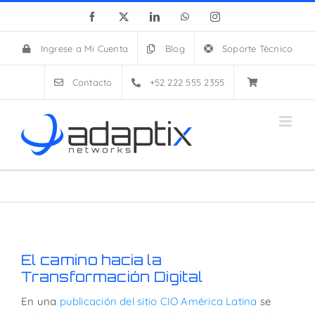
Skip
Facebook
X
LinkedIn
WhatsApp
Instagram
to
content
Ingrese a Mi Cuenta
Blog
Soporte Técnico
Contacto
+52 222 555 2355
El camino hacia la
Transformación Digital
En una
publicación del sitio CIO América Latina
se