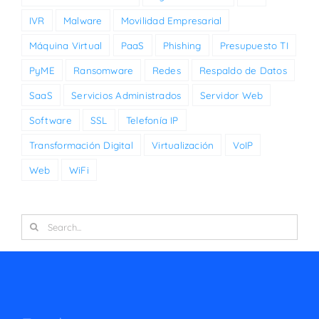
IVR
Malware
Movilidad Empresarial
Máquina Virtual
PaaS
Phishing
Presupuesto TI
PyME
Ransomware
Redes
Respaldo de Datos
SaaS
Servicios Administrados
Servidor Web
Software
SSL
Telefonía IP
Transformación Digital
Virtualización
VoIP
Web
WiFi
Search
for: