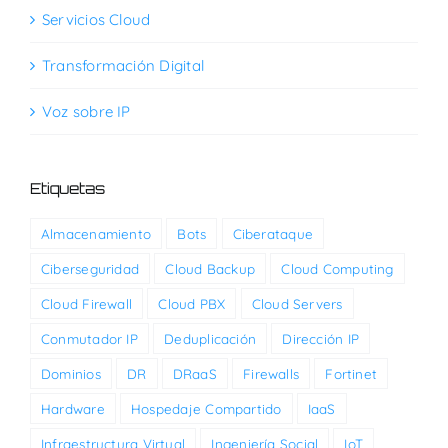
Servicios Cloud
Transformación Digital
Voz sobre IP
Etiquetas
Almacenamiento
Bots
Ciberataque
Ciberseguridad
Cloud Backup
Cloud Computing
Cloud Firewall
Cloud PBX
Cloud Servers
Conmutador IP
Deduplicación
Dirección IP
Dominios
DR
DRaaS
Firewalls
Fortinet
Hardware
Hospedaje Compartido
IaaS
Infraestructura Virtual
Ingeniería Social
IoT