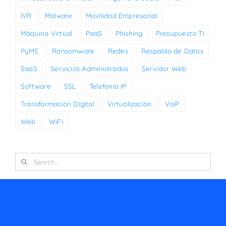
IVR
Malware
Movilidad Empresarial
Máquina Virtual
PaaS
Phishing
Presupuesto TI
PyME
Ransomware
Redes
Respaldo de Datos
SaaS
Servicios Administrados
Servidor Web
Software
SSL
Telefonía IP
Transformación Digital
Virtualización
VoIP
Web
WiFi
Search
for: