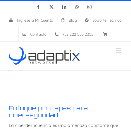
Skip
Facebook
X
LinkedIn
WhatsApp
Instagram
to
content
Ingrese a Mi Cuenta
Blog
Soporte Técnico
Contacto
+52 222 555 2355
Enfoque por capas para
ciberseguridad
La ciberdelincuencia es una amenaza constante que