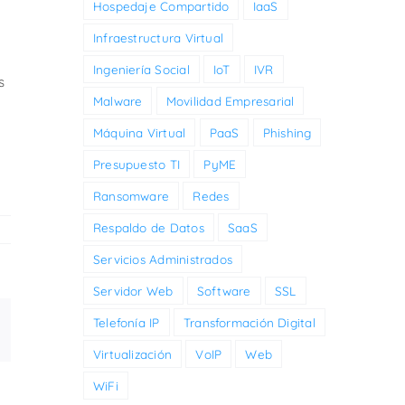
Hospedaje Compartido
IaaS
l
Infraestructura Virtual
Ingeniería Social
IoT
IVR
s
Malware
Movilidad Empresarial
Máquina Virtual
PaaS
Phishing
Presupuesto TI
PyME
Ransomware
Redes
Respaldo de Datos
SaaS
Servicios Administrados
Servidor Web
Software
SSL
Telefonía IP
Transformación Digital
inkedIn
Virtualización
VoIP
Web
WiFi