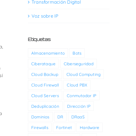
Transformación Digital
Voz sobre IP
Etiquetas
a,
Almacenamiento
Bots
Ciberataque
Ciberseguridad
n
Cloud Backup
Cloud Computing
sí
Cloud Firewall
Cloud PBX
Cloud Servers
Conmutador IP
Deduplicación
Dirección IP
a
Dominios
DR
DRaaS
Firewalls
Fortinet
Hardware