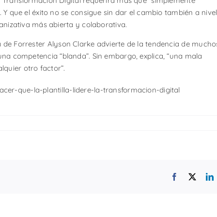
 Transformación Digital requerirá más que “simplemente
Y que el éxito no se consigue sin dar el cambio también a nive
anizativa más abierta y colaborativa.
a de Forrester Alyson Clarke advierte de la tendencia de mucho
a una competencia “blanda”. Sin embargo, explica, “una mala
quier otro factor”.
er-que-la-plantilla-lidere-la-transformacion-digital
Facebook
X
L