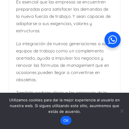
Es esencial que las empresas se encuentren
preparadas para satisfacer las demandas de
la nueva fuerza de trabajo. Y sean capaces de
adaptarse a sus exigencias, valores y
estructuras.
La integración de nuevas generaciones a sus
equipos de trabajo como un complemento
acertado, ayuda a impulsar los negocios y
renovar las fórmulas de
management
que en
ocasiones pueden llegar a convertirse en
obsoletas.
También podrían alejar a las empresas de la
posibilidad de aprovechar oportunidades que
Utilizamos cookies para dar la mejor experiencia al usuario en
nuestra web. Si sigues utilizando este sitio, asumiremos que
les permita revitalizar los negocios con nuevas
estás de acuerdo.
ideas y participar en otras áreas de negocio.
OK
Fuente