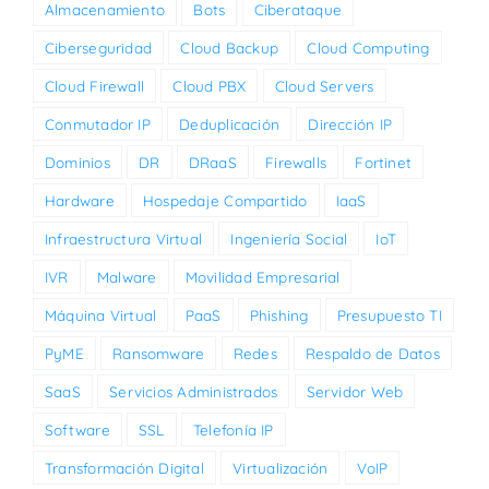
Almacenamiento
Bots
Ciberataque
Ciberseguridad
Cloud Backup
Cloud Computing
Cloud Firewall
Cloud PBX
Cloud Servers
Conmutador IP
Deduplicación
Dirección IP
Dominios
DR
DRaaS
Firewalls
Fortinet
Hardware
Hospedaje Compartido
IaaS
Infraestructura Virtual
Ingeniería Social
IoT
IVR
Malware
Movilidad Empresarial
Máquina Virtual
PaaS
Phishing
Presupuesto TI
PyME
Ransomware
Redes
Respaldo de Datos
SaaS
Servicios Administrados
Servidor Web
Software
SSL
Telefonía IP
Transformación Digital
Virtualización
VoIP