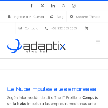
Skip
Facebook
X
LinkedIn
WhatsApp
Instagram
to
content
Ingrese a Mi Cuenta
Blog
Soporte Técnico
Contacto
+52 222 555 2355
La Nube impulsa a las empresas
Según información del sitio The IT Profile, el
Cómputo
en la Nube
impulsa a las empresas mexicanas ante