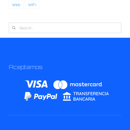
Web
WiFi
Search
for:
Aceptamos