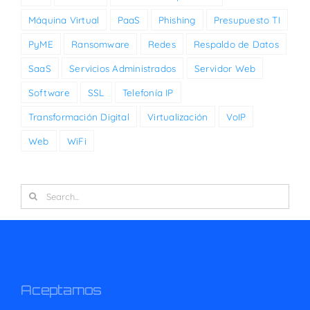
Máquina Virtual
PaaS
Phishing
Presupuesto TI
PyME
Ransomware
Redes
Respaldo de Datos
SaaS
Servicios Administrados
Servidor Web
Software
SSL
Telefonía IP
Transformación Digital
Virtualización
VoIP
Web
WiFi
Search
for:
Aceptamos