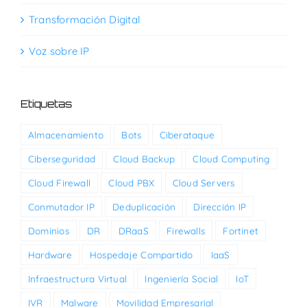
Transformación Digital
Voz sobre IP
Etiquetas
Almacenamiento
Bots
Ciberataque
Ciberseguridad
Cloud Backup
Cloud Computing
Cloud Firewall
Cloud PBX
Cloud Servers
Conmutador IP
Deduplicación
Dirección IP
Dominios
DR
DRaaS
Firewalls
Fortinet
Hardware
Hospedaje Compartido
IaaS
Infraestructura Virtual
Ingeniería Social
IoT
IVR
Malware
Movilidad Empresarial