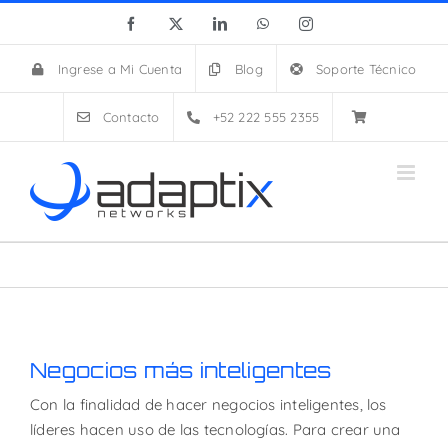
Skip
Facebook
X
LinkedIn
WhatsApp
Instagram
to
content
Ingrese a Mi Cuenta
Blog
Soporte Técnico
Contacto
+52 222 555 2355
Negocios más inteligentes
Con la finalidad de hacer negocios inteligentes, los
líderes hacen uso de las tecnologías. Para crear una