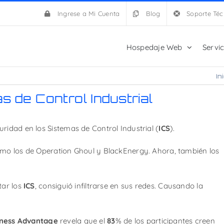
Ingrese a Mi Cuenta
Blog
Soporte Téc
Hospedaje Web
Servi
In
s de Control Industrial
ridad en los Sistemas de Control Industrial (
ICS
).
omo los de Operation Ghoul y BlackEnergy. Ahora, también los
tar los
ICS
, consiguió infiltrarse en sus redes. Causando la
ness Advantage
revela que el
83
% de los participantes creen