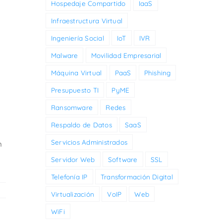
Hospedaje Compartido
IaaS
Infraestructura Virtual
Ingeniería Social
IoT
IVR
Malware
Movilidad Empresarial
Máquina Virtual
PaaS
Phishing
Presupuesto TI
PyME
Ransomware
Redes
Respaldo de Datos
SaaS
Servicios Administrados
n
Servidor Web
Software
SSL
Telefonía IP
Transformación Digital
Virtualización
VoIP
Web
WiFi