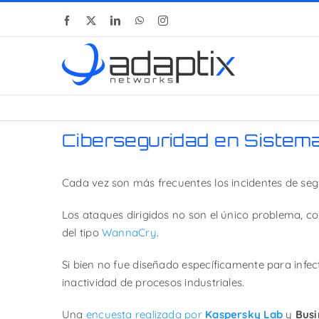
Skip
Facebook
X
LinkedIn
WhatsApp
Instagram
to
content
Ciberseguridad en Sistema
Cada vez son más frecuentes los incidentes de segu
Los ataques dirigidos no son el único problema, c
del tipo
WannaCry
.
Si bien no fue diseñado específicamente para infec
inactividad de procesos industriales.
Una
encuesta realizada por
Kaspersky Lab
y
Busi