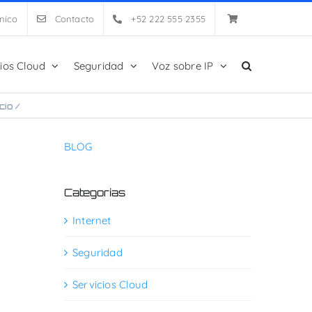
nico
Contacto
+52 222 555 2355
cios Cloud
Seguridad
Voz sobre IP
icio
/
Ciberseguridad en Sistemas de Control Industrial
BLOG
Categorías
Internet
Seguridad
Servicios Cloud